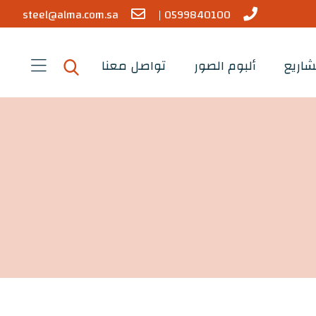
steel@alma.com.sa
0599840100 |
شاريع
ألبوم الصور
تواصل معنا