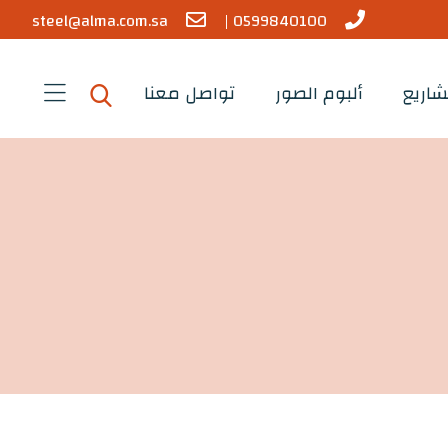
steel@alma.com.sa
0599840100 |
شاريع
ألبوم الصور
تواصل معنا