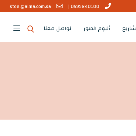
steel@alma.com.sa
0599840100 |
شاريع
ألبوم الصور
تواصل معنا